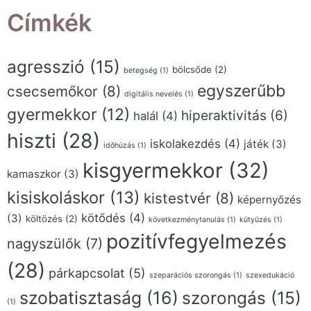
Címkék
agresszió
(15)
bölcsőde
(2)
betegség
(1)
egyszerűbb
csecsemőkor
(8)
digitális nevelés
(1)
gyermekkor
(12)
hiperaktivitás
(6)
halál
(4)
hiszti
(28)
iskolakezdés
(4)
játék
(3)
időhúzás
(1)
kisgyermekkor
(32)
kamaszkor
(3)
kisiskoláskor
(13)
kistestvér
(8)
képernyőzés
kötődés
(4)
(3)
költözés
(2)
következménytanulás
(1)
kütyüzés
(1)
pozitívfegyelmezés
nagyszülők
(7)
(28)
párkapcsolat
(5)
szeparációs szorongás
(1)
szexedukáció
szobatisztaság
(16)
szorongás
(15)
(1)