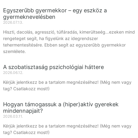
Egyszerűbb gyermekkor – egy eszköz a
gyermeknevelésben
2026.07.13.
Hiszti, dacolás, agresszió, túlfáradás, kimerültseég…ezeken mind
rengeteget segít, ha figyelünk az idegrendszer
tehermentesítésére. Ebben segít az egyszerűbb gyermekkor
szemlélete.
A szobatisztaság pszichológiai háttere
2026.06.12.
Kérjük jelentkezz be a tartalom megnézéséhez! (Még nem vagy
tag? Csatlakozz most!)
Hogyan támogassuk a (hiper)aktív gyerekek
mindennapjait?
2026.03.11.
Kérjük jelentkezz be a tartalom megnézéséhez! (Még nem vagy
tag? Csatlakozz most!)