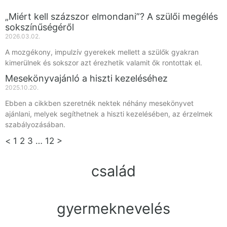
„Miért kell százszor elmondani”? A szülői megélés
sokszínűségéről
2026.03.02.
A mozgékony, impulzív gyerekek mellett a szülők gyakran
kimerülnek és sokszor azt érezhetik valamit ők rontottak el.
Mesekönyvajánló a hiszti kezeléséhez
2025.10.20.
Ebben a cikkben szeretnék nektek néhány mesekönyvet
ajánlani, melyek segíthetnek a hiszti kezelésében, az érzelmek
szabályozásában.
<
1
2
3
…
12
>
család
gyermeknevelés