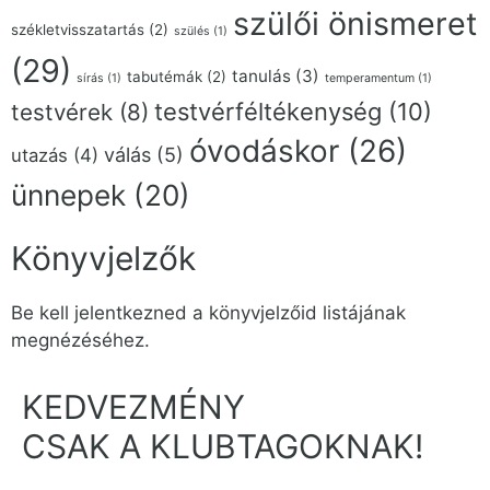
szülői önismeret
székletvisszatartás
(2)
szülés
(1)
(29)
tanulás
(3)
tabutémák
(2)
sírás
(1)
temperamentum
(1)
testvérféltékenység
(10)
testvérek
(8)
óvodáskor
(26)
válás
(5)
utazás
(4)
ünnepek
(20)
Könyvjelzők
Be kell jelentkezned a könyvjelzőid listájának
megnézéséhez.
KEDVEZMÉNY
CSAK A KLUBTAGOKNAK!