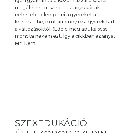
Igen gyakran találkozom azzal a szülői
megéléssel, miszerint az anyukának
nehezebb elengedni a gyereket a
közösségbe, mint amennyire a gyerek tart
a változásoktól. (Eddig még apuka sose
mondta nekem ezt, így a cikkben az anyát
említem.)
SZEXEDUKÁCIÓ