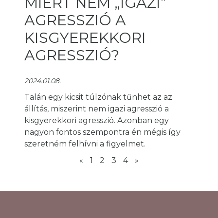
MIÉRT NEM „IGAZI”
AGRESSZIÓ A
KISGYEREKKORI
AGRESSZIÓ?
2024.01.08.
Talán egy kicsit túlzónak tűnhet az az
állítás, miszerint nem igazi agresszió a
kisgyerekkori agresszió. Azonban egy
nagyon fontos szempontra én mégis így
szeretném felhívni a figyelmet.
«
1
2
3
4
»