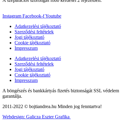
A szeparációs szorongás főbb kérdései 2 fejezetben.
Instagram
Facebook-f
Youtube
Adatkezelési tájékoztató
Szerződési feltételek
Jogi tájékoztató
Cookie tájékoztató
Impresszum
Adatkezelési tájékoztató
Szerződési feltételek
Jogi tájékoztató
Cookie tájékoztató
Impresszum
A böngészés és bankkártyás fizetés biztonságát SSL védelem
garantálja.
2011-2022 © bojtiandrea.hu Minden jog fenntartva!
Webdesign: Galicza Eszter Grafika