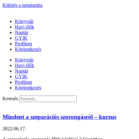
Kilépés a tartalomba
Könyvtár
Havi élők
Naptár
GYIK
Profilom
Kijelentkezés
Könyvtár
Havi élők
Naptár
GYIK
Profilom
Kijelentkezés
Keresés
Mindent a szeparációs szorongásról – kurzus
2022.06.17.