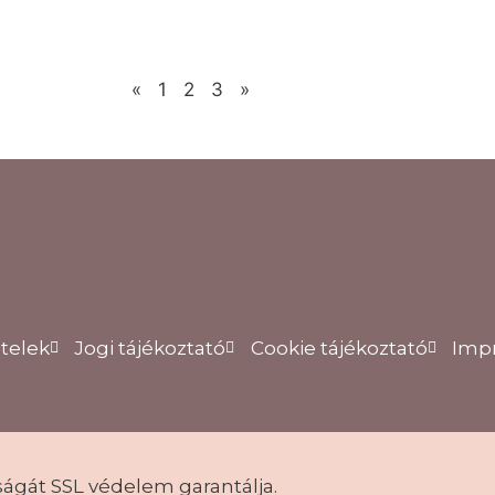
«
1
2
3
»
ételek
Jogi tájékoztató
Cookie tájékoztató
Imp
ságát SSL védelem garantálja.