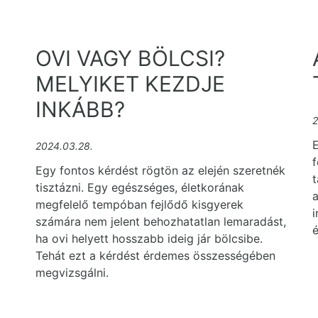
OVI VAGY BÖLCSI?
MELYIKET KEZDJE
INKÁBB?
2
2024.03.28.
f
Egy fontos kérdést rögtön az elején szeretnék
t
tisztázni. Egy egészséges, életkorának
a
megfelelő tempóban fejlődő kisgyerek
i
számára nem jelent behozhatatlan lemaradást,
é
ha ovi helyett hosszabb ideig jár bölcsibe.
Tehát ezt a kérdést érdemes összességében
megvizsgálni.