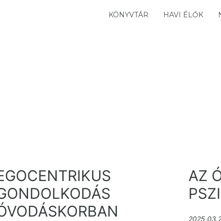
KÖNYVTÁR
HAVI ÉLŐK
EGOCENTRIKUS
AZ 
GONDOLKODÁS
PSZ
ÓVODÁSKORBAN
2025.03.