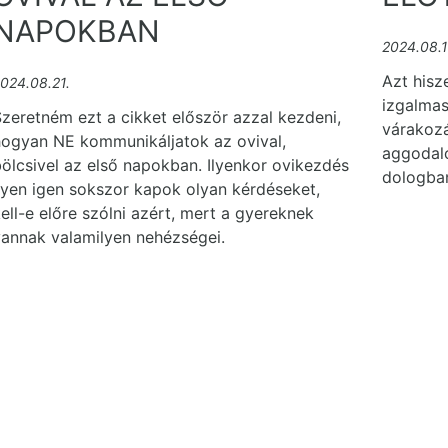
NAPOKBAN
2024.08.1
Azt hisz
024.08.21.
izgalmas
zeretném ezt a cikket először azzal kezdeni,
várakozá
hogyan NE kommunikáljatok az ovival,
aggodal
ölcsivel az első napokban. Ilyenkor ovikezdés
dologban
lyen igen sokszor kapok olyan kérdéseket,
ell-e előre szólni azért, mert a gyereknek
vannak valamilyen nehézségei.