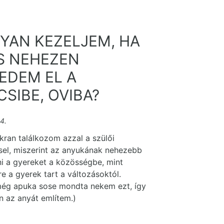
YAN KEZELJEM, HA
IS NEHEZEN
EDEM EL A
CSIBE, OVIBA?
4.
kran találkozom azzal a szülői
el, miszerint az anyukának nehezebb
i a gyereket a közösségbe, mint
e a gyerek tart a változásoktól.
még apuka sose mondta nekem ezt, így
n az anyát említem.)