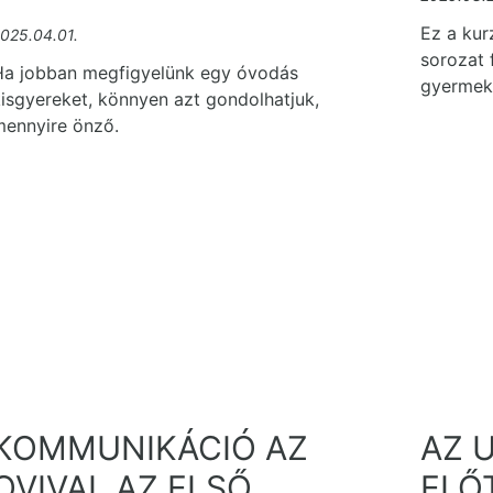
Ez a kur
025.04.01.
sorozat 
Ha jobban megfigyelünk egy óvodás
gyermek
isgyereket, könnyen azt gondolhatjuk,
mennyire önző.
KOMMUNIKÁCIÓ AZ
AZ 
OVIVAL AZ ELSŐ
ELŐ