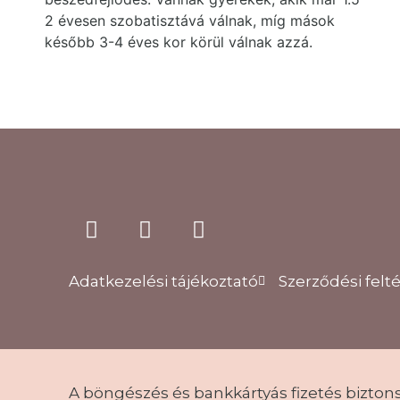
2 évesen szobatisztává válnak, míg mások
később 3-4 éves kor körül válnak azzá.
Adatkezelési tájékoztató
Szerződési felt
A böngészés és bankkártyás fizetés bizton