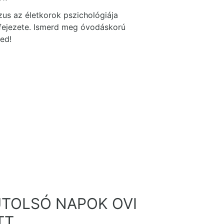
zus az életkorok pszichológiája
fejezete. Ismerd meg óvodáskorú
ed!
UTOLSÓ NAPOK OVI
TT