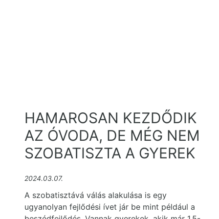
HAMAROSAN KEZDŐDIK
AZ ÓVODA, DE MÉG NEM
SZOBATISZTA A GYEREK
2024.03.07.
A szobatisztává válás alakulása is egy
ugyanolyan fejlődési ívet jár be mint például a
beszédfejlődés. Vannak gyerekek, akik már 1.5-