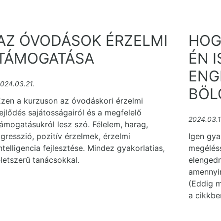
AZ ÓVODÁSOK ÉRZELMI
HOG
TÁMOGATÁSA
ÉN 
ENG
024.03.21.
BÖL
Ezen a kurzuson az óvodáskori érzelmi
ejlődés sajátosságairól és a megfelelő
2024.03.1
ámogatásukról lesz szó. Félelem, harag,
gresszió, pozitív érzelmek, érzelmi
Igen gya
ntelligencia fejlesztése. Mindez gyakorlatias,
megéléss
letszerű tanácsokkal.
elengedn
amennyir
(Eddig 
a cikkbe