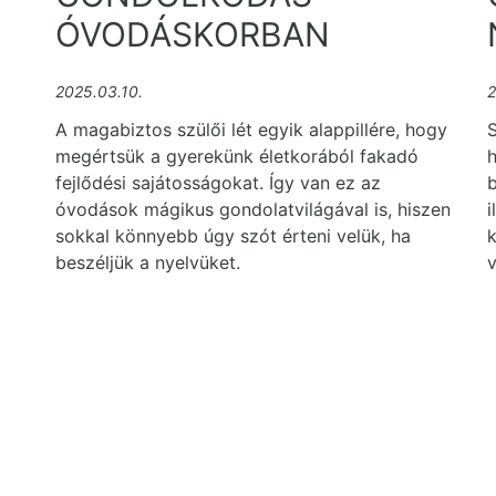
ÓVODÁSKORBAN
2025.03.10.
2
A magabiztos szülői lét egyik alappillére, hogy
S
megértsük a gyerekünk életkorából fakadó
fejlődési sajátosságokat. Így van ez az
b
óvodások mágikus gondolatvilágával is, hiszen
i
sokkal könnyebb úgy szót érteni velük, ha
k
beszéljük a nyelvüket.