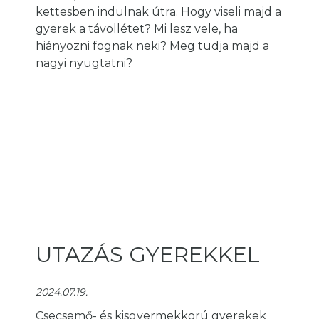
kettesben indulnak útra. Hogy viseli majd a
gyerek a távollétet? Mi lesz vele, ha
hiányozni fognak neki? Meg tudja majd a
nagyi nyugtatni?
UTAZÁS GYEREKKEL
2024.07.19.
Csecsemő- és kisgyermekkorú gyerekek