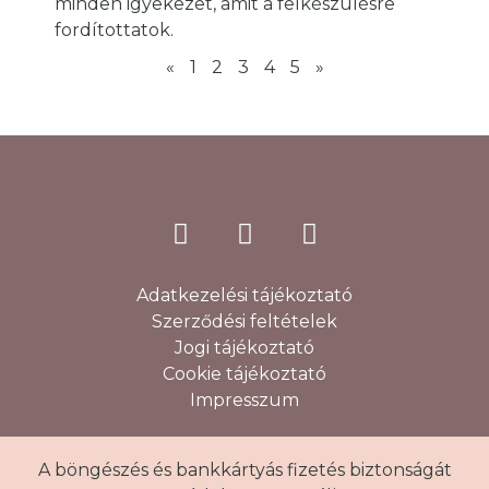
minden igyekezet, amit a felkészülésre
fordítottatok.
«
1
2
3
4
5
»
Adatkezelési tájékoztató
Szerződési feltételek
Jogi tájékoztató
Cookie tájékoztató
Impresszum
A böngészés és bankkártyás fizetés biztonságát