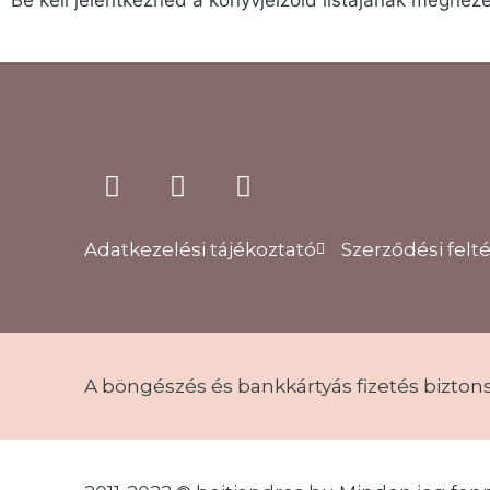
Be kell jelentkezned a könyvjelzőid listájának megnéz
Adatkezelési tájékoztató
Szerződési felt
A böngészés és bankkártyás fizetés bizton