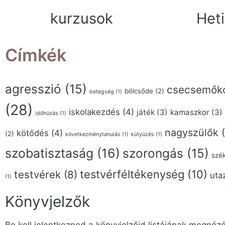
kurzusok
Heti
Címkék
agresszió
(15)
csecsemők
bölcsőde
(2)
betegség
(1)
(28)
iskolakezdés
(4)
játék
(3)
kamaszkor
(3)
időhúzás
(1)
nagyszülők
(
kötődés
(4)
(2)
következménytanulás
(1)
kütyüzés
(1)
szobatisztaság
(16)
szorongás
(15)
szék
testvérféltékenység
(10)
testvérek
(8)
uta
(1)
Könyvjelzők