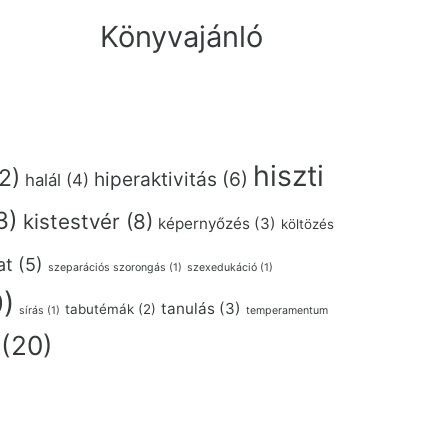
Könyvajánló
hiszti
2)
hiperaktivitás
(6)
halál
(4)
3)
kistestvér
(8)
képernyőzés
(3)
költözés
at
(5)
szeparációs szorongás
(1)
szexedukáció
(1)
)
tanulás
(3)
tabutémák
(2)
sírás
(1)
temperamentum
(20)