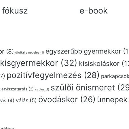
 fókusz
e-book
egyszerűbb gyermekkor
(1
or
(8)
digitális nevelés
(1)
kisgyermekkor
(32)
kisiskoláskor
(1
pozitívfegyelmezés
(28)
7)
párkapcsol
szülői önismeret
(29
letvisszatartás
(2)
szülés
(1)
óvodáskor
(26)
ünnepek
válás
(5)
zás
(4)