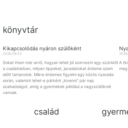
könyvtár
Kikapcsolódás nyáron szülőként
Nya
2026.08.03.
2026
Sokat írtam már arról, hogyan lehet jól szervezni egy szünidőt
A (k
a családokban, milyen tippeket, javaslatokat érdeme szem
meg 
előtt tartanotok. Mikre érdemes figyelni egy közös nyaralás
során, valamint lehet-e párként „kivenni” pár nap
szabadságot, amíg a gyermekek például a nagyszülőknél
vannak.
család
gyerm