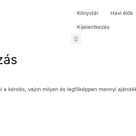
Könyvtár
Havi élők
Kijelentkezés
zás
l a kérdés, vajon milyen és legfőképpen mennyi ajándé