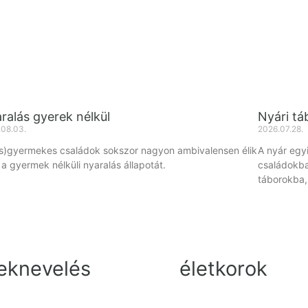
ralás gyerek nélkül
Nyári tá
.08.03.
2026.07.28.
is)gyermekes családok sokszor nagyon ambivalensen élik
A nyár egy
a gyermek nélküli nyaralás állapotát.
családokba
táborokba,
eknevelés
életkorok