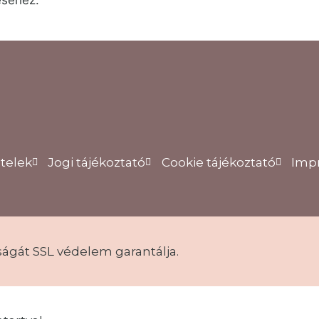
éséhez.
ételek
Jogi tájékoztató
Cookie tájékoztató
Imp
ságát SSL védelem garantálja.