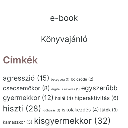
e-book
Könyvajánló
Címkék
agresszió
(15)
bölcsőde
(2)
betegség
(1)
egyszerűbb
csecsemőkor
(8)
digitális nevelés
(1)
gyermekkor
(12)
hiperaktivitás
(6)
halál
(4)
hiszti
(28)
iskolakezdés
(4)
játék
(3)
időhúzás
(1)
kisgyermekkor
(32)
kamaszkor
(3)