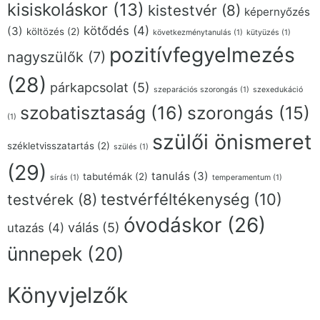
kisiskoláskor
(13)
kistestvér
(8)
képernyőzés
kötődés
(4)
(3)
költözés
(2)
következménytanulás
(1)
kütyüzés
(1)
pozitívfegyelmezés
nagyszülők
(7)
(28)
párkapcsolat
(5)
szeparációs szorongás
(1)
szexedukáció
szobatisztaság
(16)
szorongás
(15)
(1)
szülői önismeret
székletvisszatartás
(2)
szülés
(1)
(29)
tanulás
(3)
tabutémák
(2)
sírás
(1)
temperamentum
(1)
testvérféltékenység
(10)
testvérek
(8)
óvodáskor
(26)
válás
(5)
utazás
(4)
ünnepek
(20)
Könyvjelzők