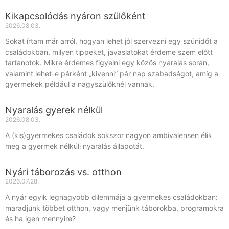
Kikapcsolódás nyáron szülőként
2026.08.03.
Sokat írtam már arról, hogyan lehet jól szervezni egy szünidőt a
családokban, milyen tippeket, javaslatokat érdeme szem előtt
tartanotok. Mikre érdemes figyelni egy közös nyaralás során,
valamint lehet-e párként „kivenni” pár nap szabadságot, amíg a
gyermekek például a nagyszülőknél vannak.
Nyaralás gyerek nélkül
2026.08.03.
A (kis)gyermekes családok sokszor nagyon ambivalensen élik
meg a gyermek nélküli nyaralás állapotát.
Nyári táborozás vs. otthon
2026.07.28.
A nyár egyik legnagyobb dilemmája a gyermekes családokban:
maradjunk többet otthon, vagy menjünk táborokba, programokra
és ha igen mennyire?