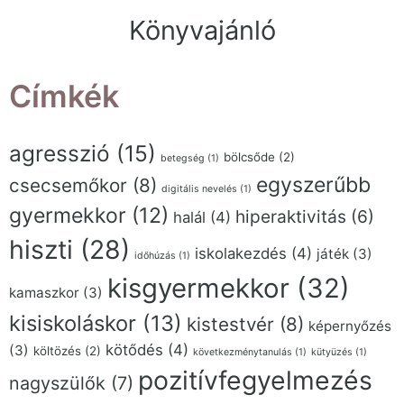
Könyvajánló
Címkék
agresszió
(15)
bölcsőde
(2)
betegség
(1)
egyszerűbb
csecsemőkor
(8)
digitális nevelés
(1)
gyermekkor
(12)
hiperaktivitás
(6)
halál
(4)
hiszti
(28)
iskolakezdés
(4)
játék
(3)
időhúzás
(1)
kisgyermekkor
(32)
kamaszkor
(3)
kisiskoláskor
(13)
kistestvér
(8)
képernyőzés
kötődés
(4)
(3)
költözés
(2)
következménytanulás
(1)
kütyüzés
(1)
pozitívfegyelmezés
nagyszülők
(7)