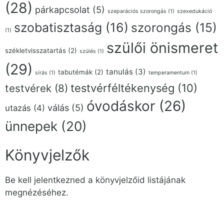
(28)
párkapcsolat
(5)
szeparációs szorongás
(1)
szexedukáció
szobatisztaság
(16)
szorongás
(15)
(1)
szülői önismeret
székletvisszatartás
(2)
szülés
(1)
(29)
tanulás
(3)
tabutémák
(2)
sírás
(1)
temperamentum
(1)
testvérféltékenység
(10)
testvérek
(8)
óvodáskor
(26)
válás
(5)
utazás
(4)
ünnepek
(20)
Könyvjelzők
Be kell jelentkezned a könyvjelzőid listájának
megnézéséhez.