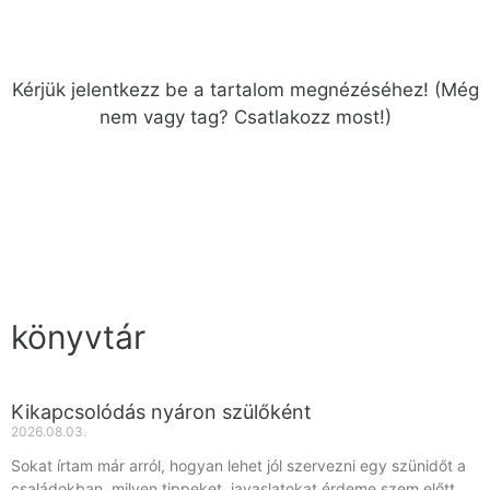
Kérjük
jelentkezz be
a tartalom megnézéséhez!
(Még
nem vagy tag?
Csatlakozz most!
)
könyvtár
Kikapcsolódás nyáron szülőként
2026.08.03.
Sokat írtam már arról, hogyan lehet jól szervezni egy szünidőt a
családokban, milyen tippeket, javaslatokat érdeme szem előtt