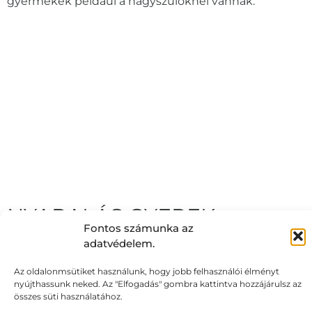
gyermekek például a nagyszülőknél vannak.
NYARALÁS GYEREK
Fontos számunka az
NÉLKÜL
adatvédelem.
2026.08.03.
Az oldalonmsütiket használunk, hogy jobb felhasználói élményt
nyújthassunk neked. Az "Elfogadás" gombra kattintva hozzájárulsz az
A (kis)gyermekes családok sokszor nagyon
összes süti használatához.
ambivalensen élik meg a gyermek nélküli nyaralás