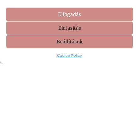
állapotát.
Elfogadás
Elutasítás
Beállítások
Cookie Policy
NYÁRI TÁBOROZÁS VS.
OTTHON
2026.07.28.
A nyár egyik legnagyobb dilemmája a gyermekes