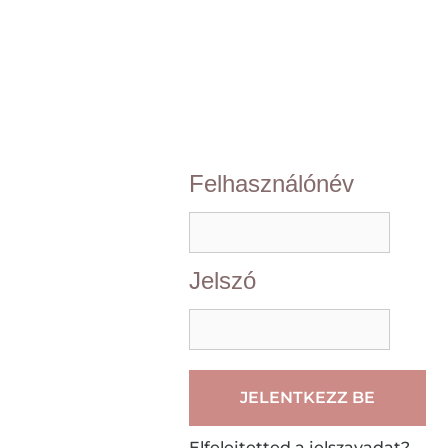
Felhasználónév
Jelszó
Elfelejtetted a jelszavadat?