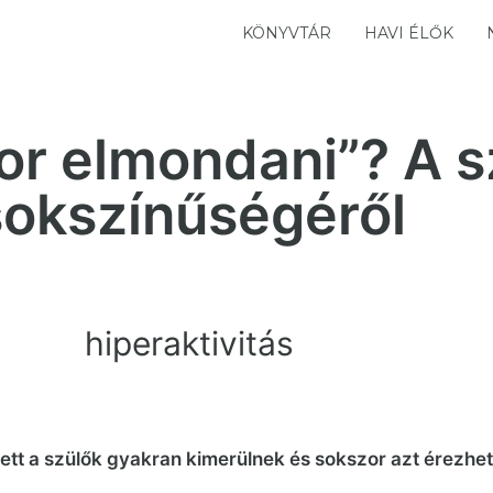
KÖNYVTÁR
HAVI ÉLŐK
zor elmondani”? A 
sokszínűségéről
hiperaktivitás
t a szülők gyakran kimerülnek és sokszor azt érezhetik