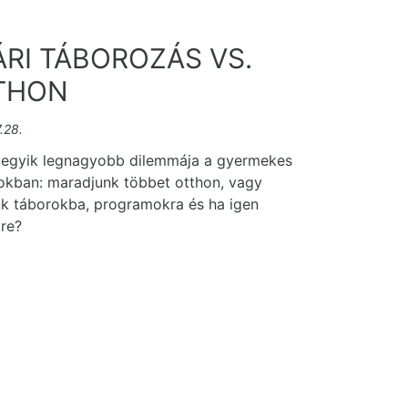
RI TÁBOROZÁS VS.
THON
.28.
 egyik legnagyobb dilemmája a gyermekes
okban: maradjunk többet otthon, vagy
k táborokba, programokra és ha igen
re?