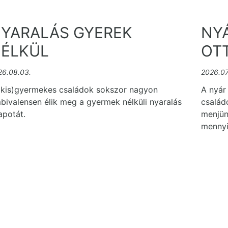
YARALÁS GYEREK
NYÁ
ÉLKÜL
OT
26.08.03.
2026.07
(kis)gyermekes családok sokszor nagyon
A nyár
bivalensen élik meg a gyermek nélküli nyaralás
család
apotát.
menjün
mennyi