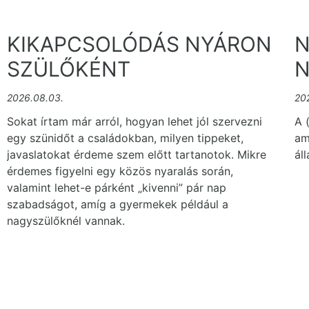
KIKAPCSOLÓDÁS NYÁRON
N
SZÜLŐKÉNT
N
2026.08.03.
20
Sokat írtam már arról, hogyan lehet jól szervezni
A 
egy szünidőt a családokban, milyen tippeket,
am
javaslatokat érdeme szem előtt tartanotok. Mikre
áll
érdemes figyelni egy közös nyaralás során,
valamint lehet-e párként „kivenni” pár nap
szabadságot, amíg a gyermekek például a
nagyszülőknél vannak.