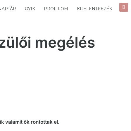
NAPTÁR
GYIK
PROFILOM
KIJELENTKEZÉS
szülői megélés
 valamit ők rontottak el.