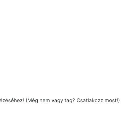
nézéséhez!
(Még nem vagy tag?
Csatlakozz most!
)