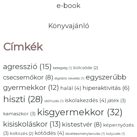
e-book
Könyvajánló
Címkék
agresszió
(15)
bölcsőde
(2)
betegség
(1)
egyszerűbb
csecsemőkor
(8)
digitális nevelés
(1)
gyermekkor
(12)
hiperaktivitás
(6)
halál
(4)
hiszti
(28)
iskolakezdés
(4)
játék
(3)
időhúzás
(1)
kisgyermekkor
(32)
kamaszkor
(3)
kisiskoláskor
(13)
kistestvér
(8)
képernyőzés
kötődés
(4)
(3)
költözés
(2)
következménytanulás
(1)
kütyüzés
(1)