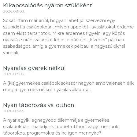
Kikapcsolódás nyáron szülőként
2026.08.03.
Sokat írtam már arról, hogyan lehet jól szervezni egy
szünidőt a családokban, milyen tippeket, javaslatokat érdeme
szem előtt tartanotok. Mikre érdemes figyelni egy közös
nyaralás során, valamint lehet-e párként „kivenni” pár nap
szabadságot, amíg a gyermekek például a nagyszülőknél
vannak.
Nyaralás gyerek nélkül
2026.08.03.
A (kis)gyermekes családok sokszor nagyon ambivalensen élik
meg a gyermek nélküli nyaralás állapotát.
Nyári táborozás vs. otthon
2026.07.28.
A nyár egyik legnagyobb dilemmája a gyermekes
családokban: maradjunk többet otthon, vagy menjünk
táborokba, programokra és ha igen mennyire?