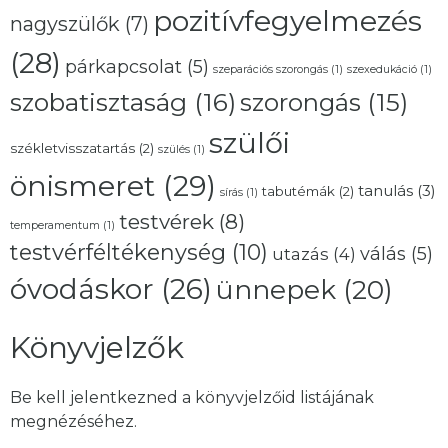
pozitívfegyelmezés
nagyszülők
(7)
(28)
párkapcsolat
(5)
szeparációs szorongás
(1)
szexedukáció
(1)
szobatisztaság
(16)
szorongás
(15)
szülői
székletvisszatartás
(2)
szülés
(1)
önismeret
(29)
tanulás
(3)
tabutémák
(2)
sírás
(1)
testvérek
(8)
temperamentum
(1)
testvérféltékenység
(10)
válás
(5)
utazás
(4)
óvodáskor
(26)
ünnepek
(20)
Könyvjelzők
Be kell jelentkezned a könyvjelzőid listájának
megnézéséhez.